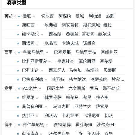
赛事类型
英超：
曼联
切尔西
阿森纳
曼城
利物浦
热刺
斯旺西
埃弗顿
南安普顿
斯托克城
维拉
纽卡斯尔
西布朗
桑德兰
富勒姆
赫尔城
西汉姆
水晶宫
卡迪夫城
诺维奇
西甲：
皇家马德里
巴塞罗那
马德里竞技
塞维利亚
比利亚雷亚尔
皇家社会
瓦伦西亚
塞尔塔
巴列卡诺
西班牙人
马拉加
赫塔菲
贝蒂斯
巴拉多利德
莱万特
格兰纳达
奥萨苏纳
埃尔切
意甲：
AC米兰
国际米兰
尤文图斯
罗马
那不勒斯
维罗纳
佛罗伦萨
帕尔马
都灵
拉齐奥
桑普多利亚
乌迪内斯
亚特兰大
萨索罗
热那亚
利沃诺
卡利亚里
卡塔尼亚
切沃
德甲：
拜仁慕尼黑
多特蒙德
霍芬海姆
沙尔克04
勒沃库森
沃尔夫斯堡
门兴
美因茨
汉堡