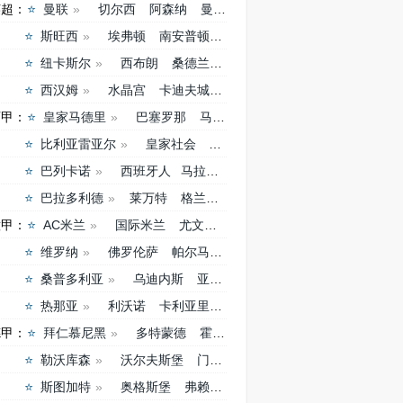
英超：
曼联
切尔西
阿森纳
曼城
利物浦
热刺
斯旺西
埃弗顿
南安普顿
斯托克城
维拉
纽卡斯尔
西布朗
桑德兰
富勒姆
赫尔城
西汉姆
水晶宫
卡迪夫城
诺维奇
西甲：
皇家马德里
巴塞罗那
马德里竞技
塞维利亚
比利亚雷亚尔
皇家社会
瓦伦西亚
塞尔塔
巴列卡诺
西班牙人
马拉加
赫塔菲
贝蒂斯
巴拉多利德
莱万特
格兰纳达
奥萨苏纳
埃尔切
意甲：
AC米兰
国际米兰
尤文图斯
罗马
那不勒斯
维罗纳
佛罗伦萨
帕尔马
都灵
拉齐奥
桑普多利亚
乌迪内斯
亚特兰大
萨索罗
热那亚
利沃诺
卡利亚里
卡塔尼亚
切沃
德甲：
拜仁慕尼黑
多特蒙德
霍芬海姆
沙尔克04
勒沃库森
沃尔夫斯堡
门兴
美因茨
汉堡
斯图加特
奥格斯堡
弗赖堡
不莱梅
纽伦堡