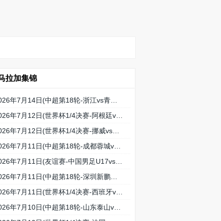
马拉加集锦
2026年7月14日(中超第18轮-浙江vs青岛海牛)全场录像高清回放免费观看高清回放免费观看
2026年7月12日(世界杯1/4决赛-阿根廷vs瑞士)全场录像高清回放免费观看高清回放免费观看
2026年7月12日(世界杯1/4决赛-挪威vs英格兰)全场录像高清回放免费观看高清回放免费观看
2026年7月11日(中超第18轮-成都蓉城vs重庆铜梁龙)全场录像高清回放免费观看高清回放免费观看
2026年7月11日(友谊赛-中国男足U17vs尼日利亚-U17)全场录像高清回放免费观看高清回放免费观看
2026年7月11日(中超第18轮-深圳新鹏城vs青岛西海岸)全场录像高清回放免费观看高清回放免费观看
2026年7月11日(世界杯1/4决赛-西班牙vs比利时)全场录像高清回放免费观看高清回放免费观看
2026年7月10日(中超第18轮-山东泰山vs云南玉昆)全场录像高清回放免费观看高清回放免费观看