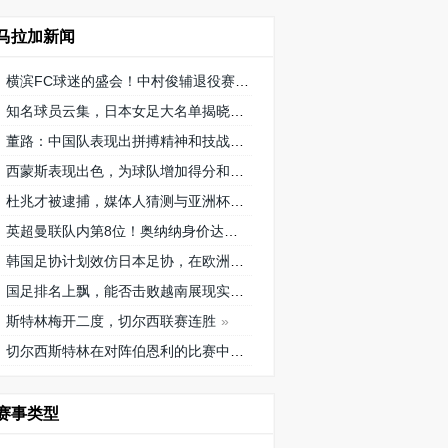
马拉加新闻
横滨FC球迷的盛会！中村俊辅退役赛将在三泽球场再次相聚
知名球员云集，日本女足大名单揭晓
董路：中国队表现出拼搏精神和技战术水平，为国内青训鼓舞
西蒙斯表现出色，为球队增加得分和创造机会！
杜兆才被逮捕，媒体人猜测与亚洲杯搞黄的关系引发广泛讨论
英超曼联队内第8位！奥纳纳身价达到4000万欧元，成为喀麦隆最贵门将
韩国足协计划效仿日本足协，在欧洲设立办公室观察旅欧球员的身体情况
国足排名上飘，能否击败越南展现实力？
斯特林梅开二度，切尔西联赛连胜
切尔西斯特林在对阵伯恩利的比赛中获得 9/10 分的高分
赛事类型