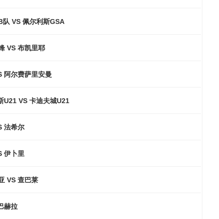
队 VS 佩尔利斯GSA
 VS 布凯里耶
S 阿尔费萨里安曼
U21 VS 卡迪夫城U21
S 法希尔
S 伊卜里
 VS 查巴莱
 巴赫拉