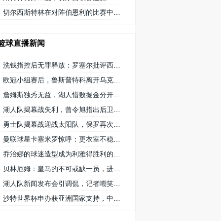
切尔西斯特林在对阵伯恩利的比赛中获得 9/10 分的高分
篮球直播新闻
洗钱指控后无罪释放：罗塞尔批评西班牙司法系统的不公正待遇
欧冠小组赛后，鲁斯普特科离开乌克兰 矿工队前往俄罗斯，未来发展如何？
詹姆斯独秀无益，湖人惜败掘金分开赛季首秀
湖人队揭幕战失利，曾令旭指出后卫线需要适应，八村遇困难
勇士队揭幕战迎战太阳队，保罗再次创纪录延续1215场首发之路
曼联球星卡塞米罗惊呼：更衣室不稳定，球队对他要求低
乔治娜的球迷造型成为利雅得胜利的幸运符号
贝林厄姆：皇马的不可或缺一员，进球和助攻数据证明重要性
湖人队新闻发布会引调侃，记者嘲笑掘金队播音员8秒介绍首发阵容速度
沙特世界杯申办获亚洲国家支持，中国和澳大利亚的态度备受关注