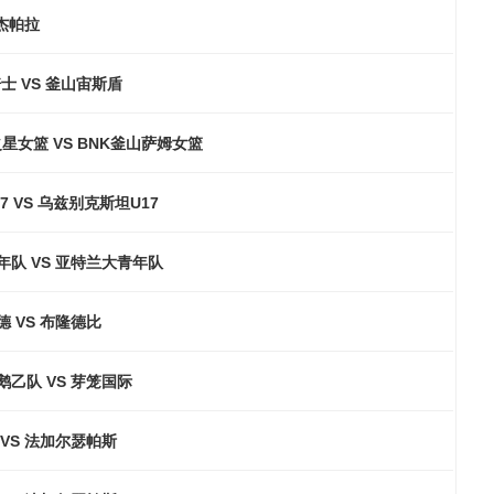
 杰帕拉
士 VS 釜山宙斯盾
星女篮 VS BNK釜山萨姆女篮
7 VS 乌兹别克斯坦U17
年队 VS 亚特兰大青年队
 VS 布隆德比
鹅乙队 VS 芽笼国际
VS 法加尔瑟帕斯