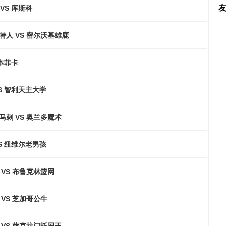
VS 库斯科
特人 VS 密尔沃基雄鹿
 本菲卡
S 智利天主大学
马刺 VS 奥兰多魔术
S 纽维尔老男孩
VS 布鲁克林篮网
VS 芝加哥公牛
 VS 萨克拉门托国王