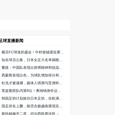
足球直播新闻
横滨FC球迷的盛会！中村俊辅退役赛将在三泽球场再次相聚
知名球员云集，日本女足大名单揭晓
董路：中国队表现出拼搏精神和技战术水平，为国内青训鼓舞
西蒙斯表现出色，为球队增加得分和创造机会！
杜兆才被逮捕，媒体人猜测与亚洲杯搞黄的关系引发广泛讨论
英超曼联队内第8位！奥纳纳身价达到4000万欧元，成为喀麦隆最贵门将
韩国足协计划效仿日本足协，在欧洲设立办公室观察旅欧球员的身体情况
国足排名上飘，能否击败越南展现实力？
斯特林梅开二度，切尔西联赛连胜