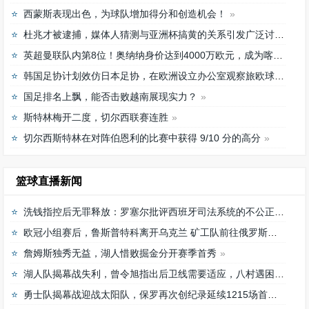
西蒙斯表现出色，为球队增加得分和创造机会！
杜兆才被逮捕，媒体人猜测与亚洲杯搞黄的关系引发广泛讨论
英超曼联队内第8位！奥纳纳身价达到4000万欧元，成为喀麦隆最贵门将
韩国足协计划效仿日本足协，在欧洲设立办公室观察旅欧球员的身体情况
国足排名上飘，能否击败越南展现实力？
斯特林梅开二度，切尔西联赛连胜
切尔西斯特林在对阵伯恩利的比赛中获得 9/10 分的高分
篮球直播新闻
洗钱指控后无罪释放：罗塞尔批评西班牙司法系统的不公正待遇
欧冠小组赛后，鲁斯普特科离开乌克兰 矿工队前往俄罗斯，未来发展如何？
詹姆斯独秀无益，湖人惜败掘金分开赛季首秀
湖人队揭幕战失利，曾令旭指出后卫线需要适应，八村遇困难
勇士队揭幕战迎战太阳队，保罗再次创纪录延续1215场首发之路