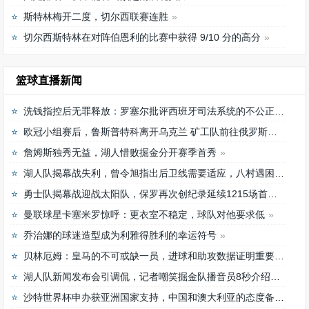
斯特林梅开二度，切尔西联赛连胜
切尔西斯特林在对阵伯恩利的比赛中获得 9/10 分的高分
篮球直播新闻
洗钱指控后无罪释放：罗塞尔批评西班牙司法系统的不公正待遇
欧冠小组赛后，鲁斯普特科离开乌克兰 矿工队前往俄罗斯，未来发展如何？
詹姆斯独秀无益，湖人惜败掘金分开赛季首秀
湖人队揭幕战失利，曾令旭指出后卫线需要适应，八村遇困难
勇士队揭幕战迎战太阳队，保罗再次创纪录延续1215场首发之路
曼联球星卡塞米罗惊呼：更衣室不稳定，球队对他要求低
乔治娜的球迷造型成为利雅得胜利的幸运符号
贝林厄姆：皇马的不可或缺一员，进球和助攻数据证明重要性
湖人队新闻发布会引调侃，记者嘲笑掘金队播音员8秒介绍首发阵容速度
沙特世界杯申办获亚洲国家支持，中国和澳大利亚的态度备受关注