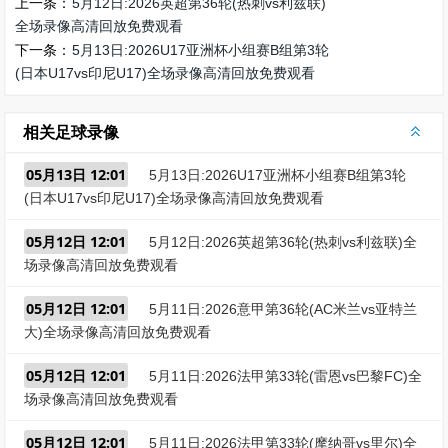
上一条：
5月12日:2026英超第36轮(热刺vs利兹联)
全场录像高清回放免费观看
下一条：
5月13日:2026U17亚洲杯小组赛B组第3轮
(日本U17vs印尼U17)全场录像高清回放免费观看
相关足球录像
05月13日 12:01
5月13日:2026U17亚洲杯小组赛B组第3轮
(日本U17vs印尼U17)全场录像高清回放免费观看
05月12日 12:01
5月12日:2026英超第36轮(热刺vs利兹联)全
场录像高清回放免费观看
05月12日 12:01
5月11日:2026意甲第36轮(AC米兰vs亚特兰
大)全场录像高清回放免费观看
05月12日 12:01
5月11日:2026法甲第33轮(雷恩vs巴黎FC)全
场录像高清回放免费观看
05月12日 12:01
5月11日:2026法甲第33轮(摩纳哥vs里尔)全