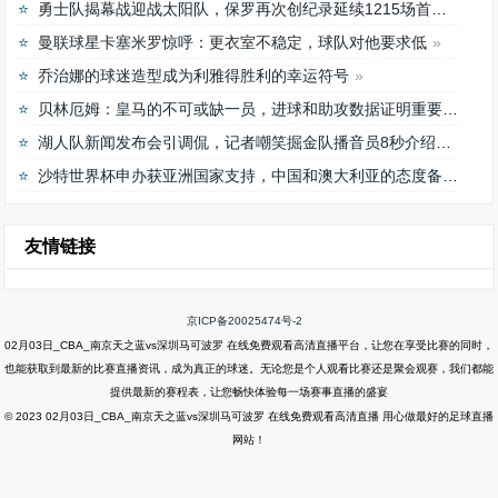
勇士队揭幕战迎战太阳队，保罗再次创纪录延续1215场首发之路
曼联球星卡塞米罗惊呼：更衣室不稳定，球队对他要求低
乔治娜的球迷造型成为利雅得胜利的幸运符号
贝林厄姆：皇马的不可或缺一员，进球和助攻数据证明重要性
湖人队新闻发布会引调侃，记者嘲笑掘金队播音员8秒介绍首发阵容速度
沙特世界杯申办获亚洲国家支持，中国和澳大利亚的态度备受关注
友情链接
京ICP备20025474号-2
02月03日_CBA_南京天之蓝vs深圳马可波罗 在线免费观看高清直播平台，让您在享受比赛的同时，
也能获取到最新的比赛直播资讯，成为真正的球迷。无论您是个人观看比赛还是聚会观赛，我们都能
提供最新的赛程表，让您畅快体验每一场赛事直播的盛宴
© 2023 02月03日_CBA_南京天之蓝vs深圳马可波罗 在线免费观看高清直播 用心做最好的足球直播
网站！