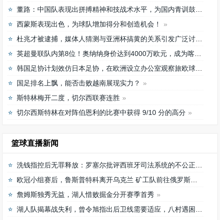
董路：中国队表现出拼搏精神和技战术水平，为国内青训鼓舞
西蒙斯表现出色，为球队增加得分和创造机会！
杜兆才被逮捕，媒体人猜测与亚洲杯搞黄的关系引发广泛讨论
英超曼联队内第8位！奥纳纳身价达到4000万欧元，成为喀麦隆最贵门将
韩国足协计划效仿日本足协，在欧洲设立办公室观察旅欧球员的身体情况
国足排名上飘，能否击败越南展现实力？
斯特林梅开二度，切尔西联赛连胜
切尔西斯特林在对阵伯恩利的比赛中获得 9/10 分的高分
篮球直播新闻
洗钱指控后无罪释放：罗塞尔批评西班牙司法系统的不公正待遇
欧冠小组赛后，鲁斯普特科离开乌克兰 矿工队前往俄罗斯，未来发展如何？
詹姆斯独秀无益，湖人惜败掘金分开赛季首秀
湖人队揭幕战失利，曾令旭指出后卫线需要适应，八村遇困难