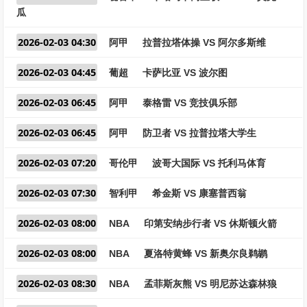
瓜
2026-02-03 04:30
阿甲
拉普拉塔体操 VS 阿尔多斯维
2026-02-03 04:45
葡超
卡萨比亚 VS 波尔图
2026-02-03 06:45
阿甲
泰格雷 VS 竞技俱乐部
2026-02-03 06:45
阿甲
防卫者 VS 拉普拉塔大学生
2026-02-03 07:20
哥伦甲
波哥大国际 VS 托利马体育
2026-02-03 07:30
智利甲
希金斯 VS 康塞普西翁
2026-02-03 08:00
NBA
印第安纳步行者 VS 休斯顿火箭
2026-02-03 08:00
NBA
夏洛特黄蜂 VS 新奥尔良鹈鹕
2026-02-03 08:30
NBA
孟菲斯灰熊 VS 明尼苏达森林狼